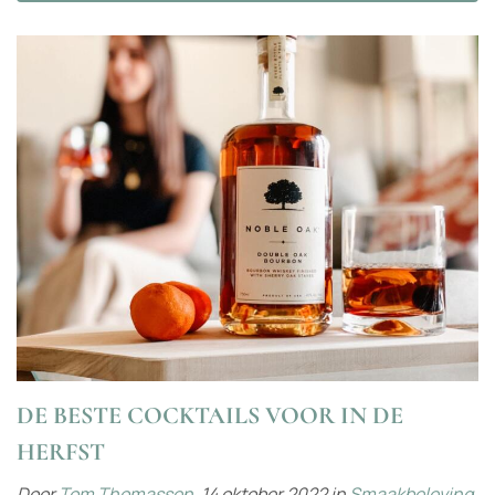
DE BESTE COCKTAILS VOOR IN DE
HERFST
Door
Tom Thomassen
,
14 oktober 2022
in
Smaakbeleving