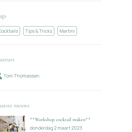
ags
Cocktails
Tips & Tricks
Martini
uteurs
Tom Thomassen
aatste nieuws
**Workshop cocktail maken**
donderdag 2 maart 2023