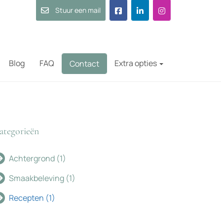
Stuur een mail
Blog
FAQ
Extra opties
Contact
ategorieën
Achtergrond
(1)
Smaakbeleving
(1)
Recepten
(1)